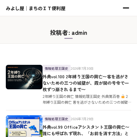
みよし屋｜まちのＩＴ便利屋
投稿者:
admin
2026年7月30日
情報処理王国史
外典vol.100 2年縛り王国の興亡〜客を逃がさ
ないための三つの城壁が、霞が関の号令で一
枚ずつ崩されるまで〜
2年縛り王国の興亡 情報処理王国史 外典第百巻
2
年縛り王国の興亡 客を逃がさないための三つの城壁
が、霞が関の号令で…
2026年7月29日
情報処理王国史
外典vol.99 Officeアシスタント王国の興亡〜
誰にも呼ばれず現れ、「お前を消す方法」と