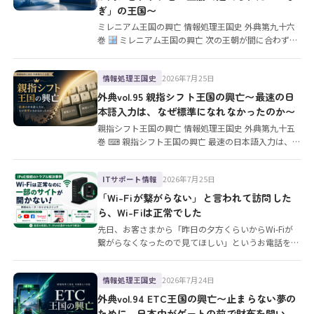
ぎ」の王国〜
ミレニアム王国の興亡 情報処理王国史 外典第九十六
巻
ミレニアム王国の興亡 次の王朝が間に合わず、
古い血筋で建てられ…
2026年7月25日
情報処理王国史
外典vol.95 親指シフト王国の興亡〜最速の日
本語入力は、なぜ標準になれなかったのか〜
親指シフト王国の興亡 情報処理王国史 外典第九十五
巻 ⌨ 親指シフト王国の興亡 最速の日本語入力は、な
ぜ標準になれなかっ…
2026年7月25日
ITサポート情報
「Wi-Fiが繋がらない」と言われて訪問した
ら、Wi-Fiは正常でした
先日、お客さまから「昨日の夕方くらいからWi-Fiが
繋がらなくなったので見てほしい」というお電話をい
ただきました。 訪問…
2026年7月24日
情報処理王国史
外典vol.94 ETC王国の興亡〜止まらない夢の
ために、日本中がゲートの前で財布を開い