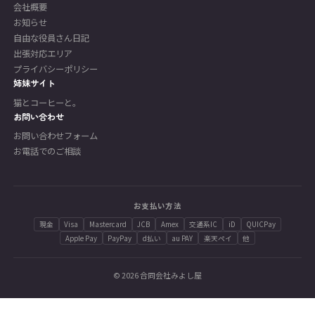
会社概要
お知らせ
自由な役員さん日記
出張対応エリア
プライバシーポリシー
姉妹サイト
猫とコーヒーと。
お問い合わせ
お問い合わせフォーム
お電話でのご相談
お支払い方法
現金
Visa
Mastercard
JCB
Amex
交通系IC
iD
QUICPay
Apple Pay
PayPay
d払い
au PAY
楽天ペイ
他
© 2026 合同会社みよし屋