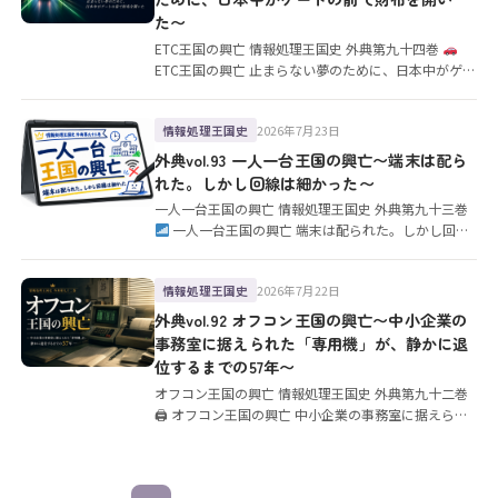
た〜
ETC王国の興亡 情報処理王国史 外典第九十四巻
ETC王国の興亡 止まらない夢のために、日本中がゲー
トの前で財布を…
2026年7月23日
情報処理王国史
外典vol.93 一人一台王国の興亡〜端末は配ら
れた。しかし回線は細かった〜
一人一台王国の興亡 情報処理王国史 外典第九十三巻
一人一台王国の興亡 端末は配られた。しかし回線
は細かった GIG…
2026年7月22日
情報処理王国史
外典vol.92 オフコン王国の興亡〜中小企業の
事務室に据えられた「専用機」が、静かに退
位するまでの57年〜
オフコン王国の興亡 情報処理王国史 外典第九十二巻
🖨 オフコン王国の興亡 中小企業の事務室に据えられ
た「専用機」が、静…