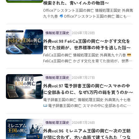
検索された、青いイルカの物語〜
Officeアシスタント王国の興亡 情報処理王国史 外典第
九十九巻
Officeアシスタント王国の興亡 誰にも呼
ばれ…
2026年7月28日
情報処理王国史
外典vol.98 FeliCa王国の興亡〜かざす文化を
育てた技術が、世界標準の椅子を逃した話〜
FeliCa王国の興亡 情報処理王国史 外典第九十八巻
FeliCa王国の興亡 かざす文化を育てた技術が、世界標
準の…
2026年7月27日
情報処理王国史
外典vol.97 電子辞書王国の興亡〜スマホの中
に全部あるのに、なぜ5万円の箱を買うのか〜
電子辞書王国の興亡 情報処理王国史 外典第九十七巻
電子辞書王国の興亡 スマホの中に全部あるのに、
なぜ5万円の箱を買…
2026年7月26日
情報処理王国史
外典vol.96 ミレニアム王国の興亡〜次の王朝
が間に合わず、古い血筋で建てられた「つな