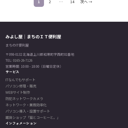
1
2
…
14
次へ →
投
稿
の
ペ
ー
みよし屋｜まちのＩＴ便利屋
ジ
まちのIT便利屋
送
〒098-0132 北海道上川郡和寒町字西町81番地
り
TEL:
0165-26-7126
営業時間: 10:00 - 18:00（日曜日定休）
サービス
ITなんでもサポート
パソコン修理・販売
WEBサイト制作
防犯ネットワークカメラ
ネットワーク・業務効率化
パソコン導入・設置サポート
雑貨ショップ「猫とコーヒーと。」
インフォメーション