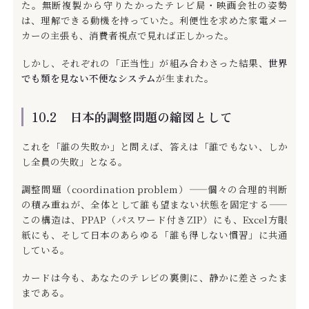
た。無断複製から守りたかったテレビ局・映画会社の姿勢
は、理解できる動機を持っていた。利便性を求めた家電メー
カーの主張も、消費者視点で見れば正しかった。
しかし、それぞれの「正当性」が組み合わさった結果、
世界
でも類を見ない不便なシステム
が生まれた。
10.2 日本的調整問題の縮図として
これを「誰の失敗か」と問えば、答えは「誰でもない、しか
し全員の失敗」となる。
調整問題（coordination problem）——個々の合理的判断
の積み重ねが、全体として誰も望まない状態を固定する——
この構造は、PPAP（パスワード付きZIP）にも、Excel方眼
紙にも、そして日本のあらゆる「誰も得しない慣習」に共通
している。
カードは今も、あなたのテレビの裏側に、静かに差さったま
まである。