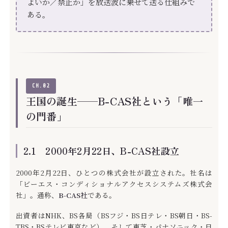
よいか／禁止か」を放送波に乗せて送る仕組みで
ある。
CH.02
王国の誕生——B-CAS社という「唯一
の門番」
2.1 2000年2月22日、B-CAS社設立
2000年2月22日、ひとつの株式会社が設立された。社名は
「ビーエス・コンディショナルアクセスシステムズ株式会
社」。通称、
B-CAS社
である。
出資者はNHK、BS各局（BSフジ・BS日テレ・BS朝日・BS-
TBS・BSテレビ東京など）、そして東芝・パナソニック・日