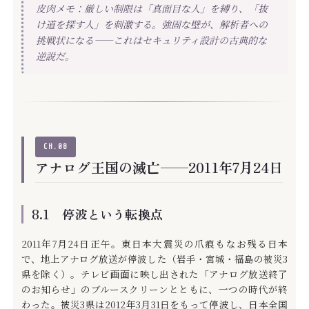
皮肉メモ：厳しい制限は「真面目な人」を縛り、「抜
け道を探す人」を刺激する。強固な壁が、解析者への
挑戦状になる——これはセキュリティ設計の古典的な
逆説だ。
CH.08
アナログ王国の滅亡——2011年7月24日
8.1 停波という転換点
2011年7月24日正午。東日本大震災の爪痕もなお残る日本
で、地上アナログ放送が停波した（岩手・宮城・福島の被災3
県を除く）。テレビ画面に映し出された「アナログ放送終了
のお知らせ」のブルースクリーンとともに、一つの時代が終
わった。被災3県は2012年3月31日をもって停波し、日本全国