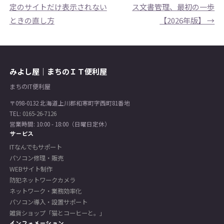
定のサイトだけ表示されない
ス文書管理、最初の一歩
ときの直し方
【2026年版】 →
みよし屋｜まちのＩＴ便利屋
まちのIT便利屋
〒098-0132 北海道上川郡和寒町字西町81番地
TEL:
0165-26-7126
営業時間: 10:00 - 18:00（日曜日定休）
サービス
ITなんでもサポート
パソコン修理・販売
WEBサイト制作
防犯ネットワークカメラ
ネットワーク・業務効率化
パソコン導入・設置サポート
雑貨ショップ「猫とコーヒーと。」
インフォメーション