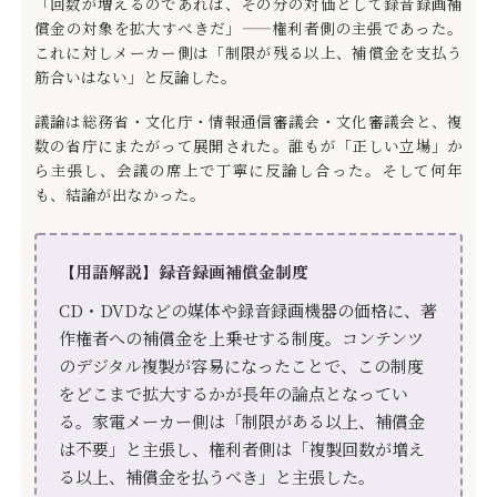
「回数が増えるのであれば、その分の対価として録音録画補
償金の対象を拡大すべきだ」——権利者側の主張であった。
これに対しメーカー側は「制限が残る以上、補償金を支払う
筋合いはない」と反論した。
議論は総務省・文化庁・情報通信審議会・文化審議会と、複
数の省庁にまたがって展開された。誰もが「正しい立場」か
ら主張し、会議の席上で丁寧に反論し合った。そして何年
も、結論が出なかった。
【用語解説】録音録画補償金制度
CD・DVDなどの媒体や録音録画機器の価格に、著
作権者への補償金を上乗せする制度。コンテンツ
のデジタル複製が容易になったことで、この制度
をどこまで拡大するかが長年の論点となってい
る。家電メーカー側は「制限がある以上、補償金
は不要」と主張し、権利者側は「複製回数が増え
る以上、補償金を払うべき」と主張した。