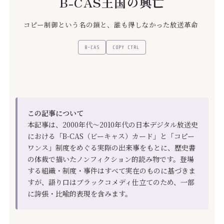
B-CAS王国の興亡
コピー制御という名の鎖と、誰も得しなかった放送革命
B-CAS
COPY CTRL
この記事について
本記事は、2000年代〜2010年代の日本デジタル放送史
における「B-CAS（ビーキャス）カード」と「コピー
ワンス」制度をめぐる実際の出来事をもとに、歴史書
の体裁で描いたノンフィクション的読み物です。登場
する組織・制度・事件はすべて実在のものに基づきま
すが、語り口はブラックコメディ仕立てのため、一部
に誇張・比喩的表現を含みます。