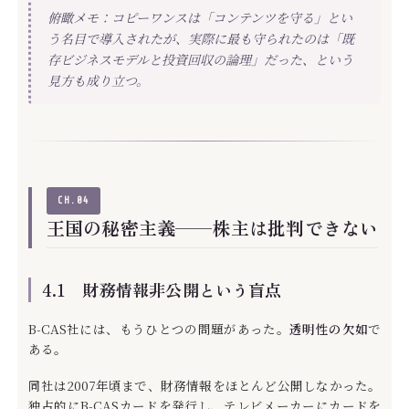
俯瞰メモ：コピーワンスは「コンテンツを守る」とい
う名目で導入されたが、実際に最も守られたのは「既
存ビジネスモデルと投資回収の論理」だった、という
見方も成り立つ。
CH.04
王国の秘密主義——株主は批判できない
4.1 財務情報非公開という盲点
B-CAS社には、もうひとつの問題があった。
透明性の欠如
で
ある。
同社は2007年頃まで、財務情報をほとんど公開しなかった。
独占的にB-CASカードを発行し、テレビメーカーにカードを