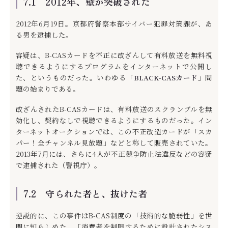
7.1 2012年、壁が突破された
2012年6月19日。京都府警察本部サイバー犯罪対策課が、あ
る男を逮捕した。
容疑は、B-CASカードを不正に改ざんして有料放送を無料視
聴できるようにするプログラムをインターネットで公開し
た、というものだった。いわゆる「
BLACK-CASカード
」問
題の始まりである。
改ざんされたB-CASカードは、有料放送のスクランブルを無
効化し、契約なしで視聴できるようにするものだった。イン
ターネットオークションでは、この不正改造カードが「スカ
パー！全チャンネル見放題」などと称して販売されていた。
2013年7月には、さらに4人が不正競争防止法違反などの容疑
で逮捕された（警視庁）。
7.2 守られた者と、抜けた者
逆説的に、この事件はB-CAS制度の「技術的な脆弱性」を世
間に知らしめた。「消費者を制限するために設計されたシス