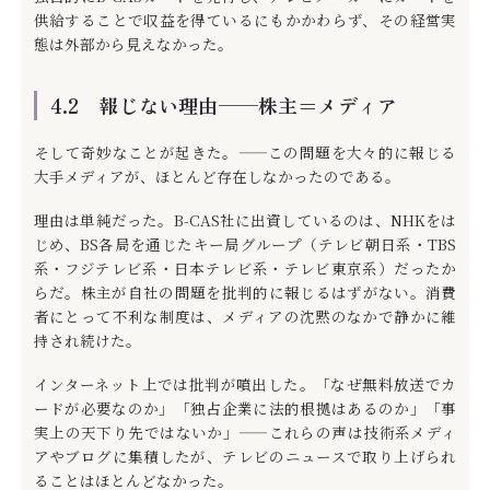
供給することで収益を得ているにもかかわらず、その経営実
態は外部から見えなかった。
4.2 報じない理由——株主＝メディア
そして奇妙なことが起きた。——この問題を大々的に報じる
大手メディアが、ほとんど存在しなかったのである。
理由は単純だった。B-CAS社に出資しているのは、NHKをは
じめ、BS各局を通じたキー局グループ（テレビ朝日系・TBS
系・フジテレビ系・日本テレビ系・テレビ東京系）だったか
らだ。株主が自社の問題を批判的に報じるはずがない。消費
者にとって不利な制度は、メディアの沈黙のなかで静かに維
持され続けた。
インターネット上では批判が噴出した。「なぜ無料放送でカ
ードが必要なのか」「独占企業に法的根拠はあるのか」「事
実上の天下り先ではないか」——これらの声は技術系メディ
アやブログに集積したが、テレビのニュースで取り上げられ
ることはほとんどなかった。