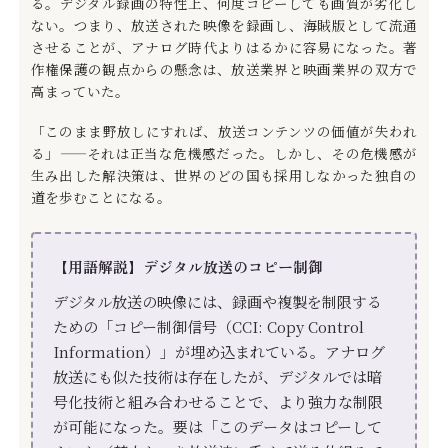
る。デジタル録画の特性上、何度コピーしても画質が劣化し
ない。つまり、放送された映像を録画し、海賊版として流通
させることが、アナログ時代よりはるかに容易になった。著
作権保護の観点からの懸念は、放送業界と映画業界の双方で
高まっていた。
「このまま野放しにすれば、放送コンテンツの価値が失われ
る」——それは正当な危機感だった。しかし、その危機感が
生み出した解決策は、世界のどの国も採用しなかった独自の
道を歩むことになる。
【用語解説】デジタル放送のコピー制御
デジタル放送の映像には、録画や複製を制限する
ための「コピー制御信号（CCI: Copy Control
Information）」が埋め込まれている。アナログ
放送にも似た技術は存在したが、デジタルでは暗
号化技術と組み合わせることで、より強力な制限
が可能になった。要は「このデータはコピーして