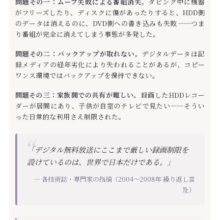
問題その一：ムーブ失敗による番組消失。
ダビング中に機器
がフリーズしたり、ディスクに傷があったりすると、HDD側
のデータは消えるのに、DVD側への書き込みも失敗——つま
り番組が完全に消えてしまう事態が多発した。
問題その二：バックアップが取れない。
デジタルデータは記
録メディアの経年劣化により失われることがあるが、コピー
ワンス環境ではバックアップを保持できない。
問題その三：家族間での共有が難しい。
録画したHDDレコー
ダーが居間にあり、子供が自室のテレビで見たい——そうい
った日常的な利用さえ制限された。
「デジタル無料放送にここまで厳しい録画制限を
設けているのは、世界で日本だけである。」
— 各技術誌・専門家の指摘（2004〜2008年 繰り返し言
及）