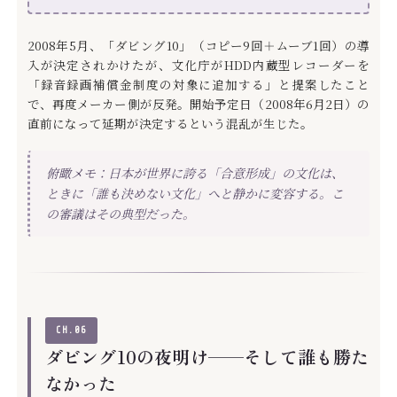
2008年5月、「ダビング10」（コピー9回＋ムーブ1回）の導
入が決定されかけたが、文化庁がHDD内蔵型レコーダーを
「録音録画補償金制度の対象に追加する」と提案したこと
で、再度メーカー側が反発。開始予定日（2008年6月2日）の
直前になって延期が決定するという混乱が生じた。
俯瞰メモ：日本が世界に誇る「合意形成」の文化は、
ときに「誰も決めない文化」へと静かに変容する。こ
の審議はその典型だった。
CH.06
ダビング10の夜明け——そして誰も勝た
なかった