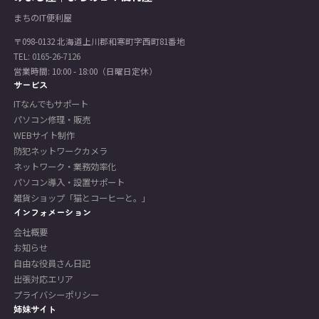
まちのIT便利屋
〒098-0132 北海道上川郡和寒町字西町81番地
TEL:
0165-26-7126
営業時間: 10:00 - 18:00（日曜日定休）
サービス
ITなんでもサポート
パソコン修理・販売
WEBサイト制作
防犯ネットワークカメラ
ネットワーク・業務効率化
パソコン導入・設置サポート
雑貨ショップ「猫とコーヒーと。」
インフォメーション
会社概要
お知らせ
自由な役員さん日記
出張対応エリア
プライバシーポリシー
姉妹サイト