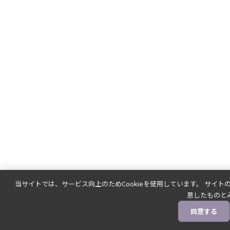
当サイトでは、サービス向上のためCookieを使用しています。 サイト
意したものと
同意する