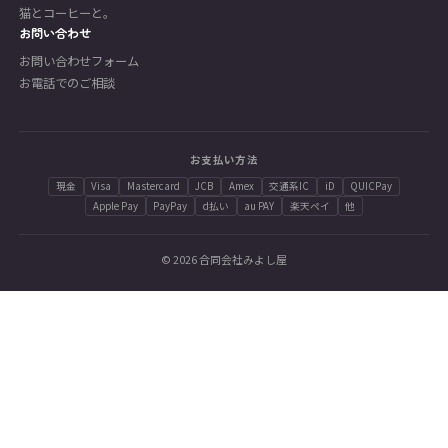
猫とコーヒーと。
お問い合わせ
お問い合わせフォーム
お電話でのご相談
お支払い方法
現金
Visa
Mastercard
JCB
Amex
交通系IC
iD
QUICPay
Apple Pay
PayPay
d払い
au PAY
楽天ペイ
他
© 2026 合同会社みよし屋